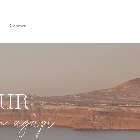
g
Contact
OUR
in agàpi