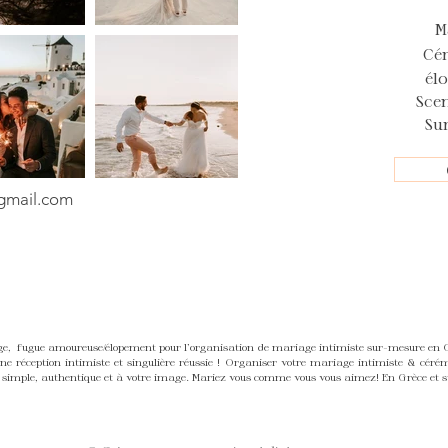
M
Cé
él
Sce
Su
mail.com
 fugue amoureuse/élopement pour l'organisation de mariage intimiste sur-mesure en Grè
 réception intimiste et singulière réussie ! Organiser votre mariage intimiste & céré
simple, authentique et à votre image. Mariez vous comme vous vous aimez! En Grèce et sur