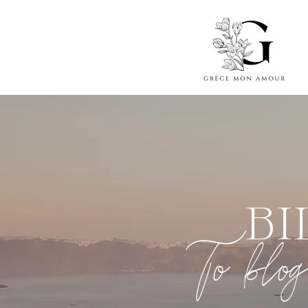
BI
To blog