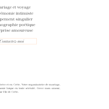
ariage et voyage
rémonie intimiste
opement singulier
nographie poétique
rprise amoureuse
Contactez-moi
ce et en Crète. Votre organisatrice de mariage,
monie laïque en toute sérénité. Grece mon amour,
 l'île de Crête.