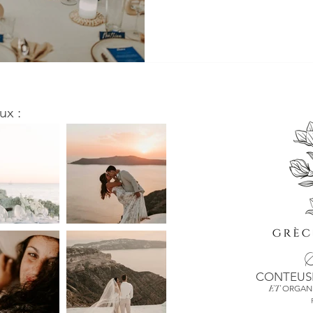
ux :
S
CONTEUSE
ORGANI
ET