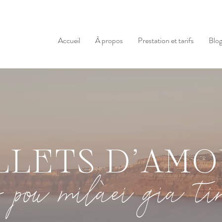
Accueil
À propos
Prestation et tarifs
Blo
LLETS D'AM
 pou milàei gia t