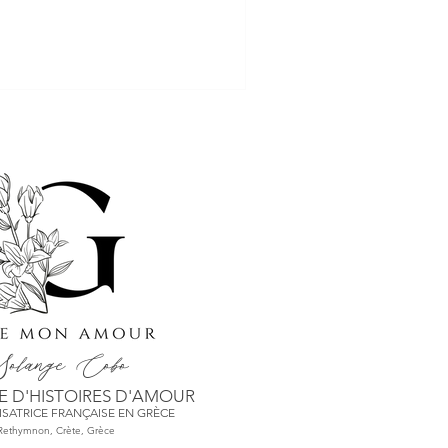
olange
Cobo
 D'HISTO
IRES D'AMOUR
SATRICE FRANÇAISE EN GRÈCE
Rethymnon, Crète,
Grèce