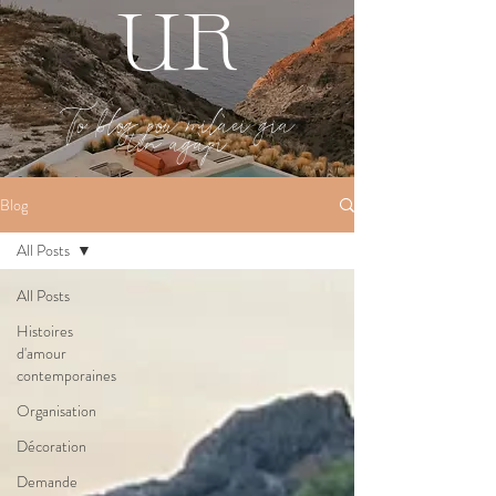
UR
To blog pou milàei gia
tin agàpi
Blog
All Posts
All Posts
Histoires
d'amour
contemporaines
Organisation
Décoration
Demande