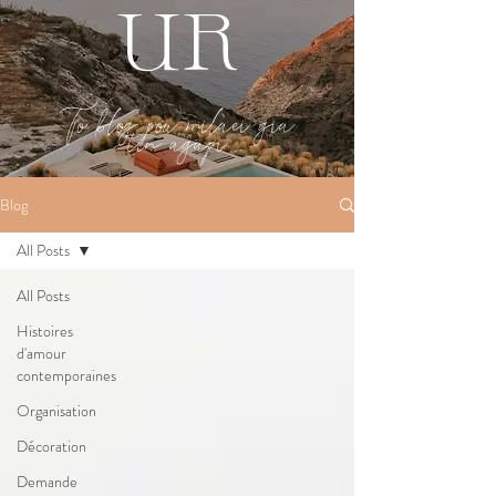
UR
To blog pou milàei gia
tin agàpi
Blog
All Posts
All Posts
Histoires
d'amour
contemporaines
Organisation
Décoration
Demande