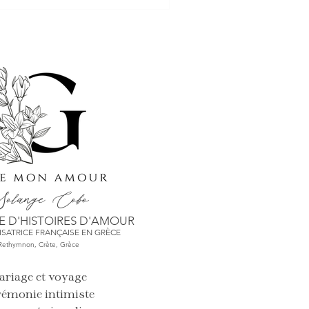
olange
Cobo
 D'HISTO
IRES D'AMOUR
SATRICE FRANÇAISE EN GRÈCE
Rethymnon, Crète,
Grèce
ariage et voyage
rémonie intimiste