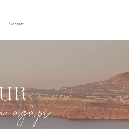
g
Contact
OUR
in agàpi