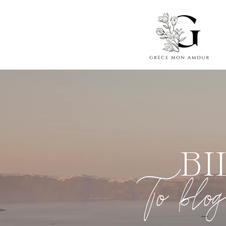
BI
To blog