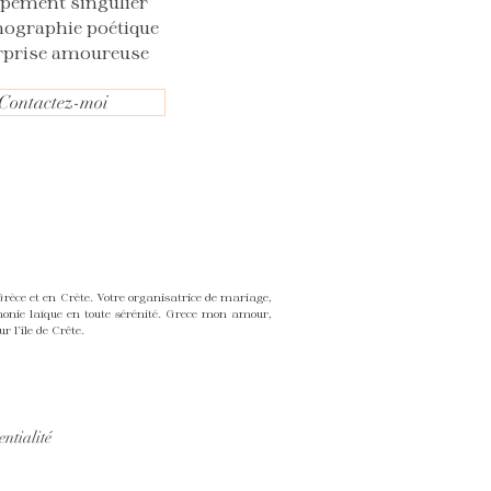
opement singulier
nographie poétique
rprise amoureuse
Contactez-moi
ce et en Crète. Votre organisatrice de mariage,
monie laïque en toute sérénité. Grece mon amour,
 l'île de Crête.
entialité