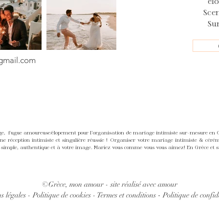
él
Sce
Su
mail.com
 fugue amoureuse/élopement pour l'organisation de mariage intimiste sur-mesure en Grè
 réception intimiste et singulière réussie ! Organiser votre mariage intimiste & céré
simple, authentique et à votre image. Mariez vous comme vous vous aimez! En Grèce et sur
©Grèce, mon a
mour - site réalisé avec amour
-
s légales -
Politique de cookies -
Termes et conditions
Politique de confid