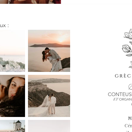
ux :
S
CONTEUSE
ORGANI
ET
M
Cé