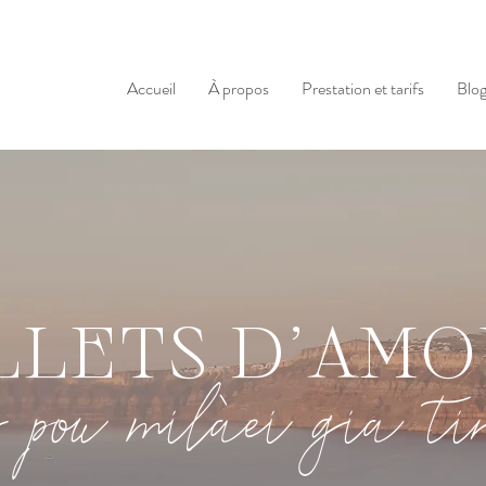
Accueil
À propos
Prestation et tarifs
Blo
LLETS D'AM
 pou milàei gia t