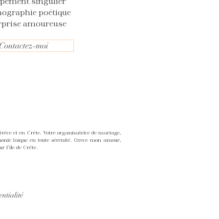
opement singulier
nographie poétique
rprise amoureuse
Contactez-moi
ce et en Crète. Votre organisatrice de mariage,
monie laïque en toute sérénité. Grece mon amour,
 l'île de Crête.
entialité