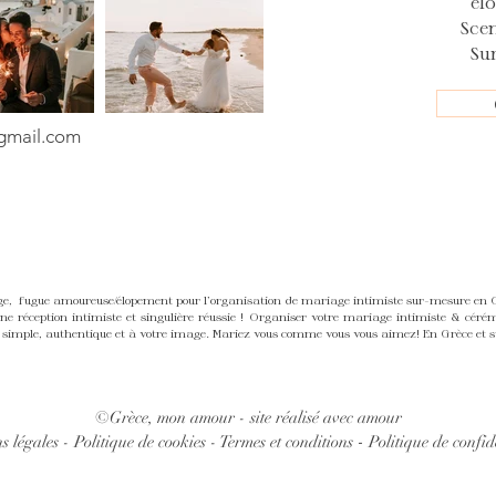
él
Sce
Su
mail.com
 fugue amoureuse/élopement pour l'organisation de mariage intimiste sur-mesure en Grè
 réception intimiste et singulière réussie ! Organiser votre mariage intimiste & céré
simple, authentique et à votre image. Mariez vous comme vous vous aimez! En Grèce et sur
©Grèce, mon a
mour - site réalisé avec amour
-
s légales -
Politique de cookies -
Termes et conditions
Politique de confid