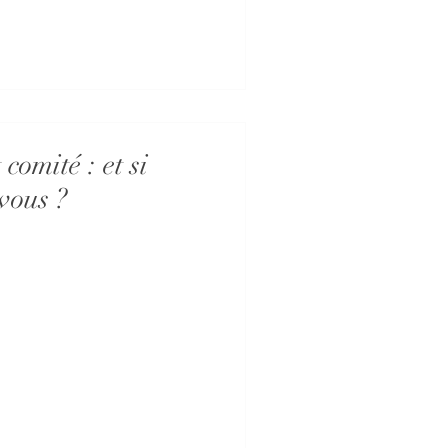
comité : et si
 vous ?