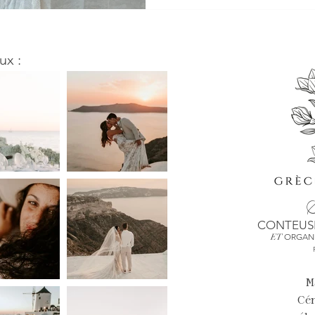
ux :
S
CONTEUSE
ORGANI
ET
M
Cé