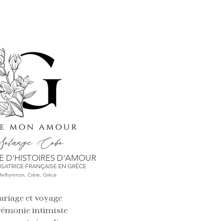
olange
Cobo
 D'HISTO
IRES D'AMOUR
SATRICE FRANÇAISE EN GRÈCE
Rethymnon, Crète,
Grèce
ariage et voyage
rémonie intimiste