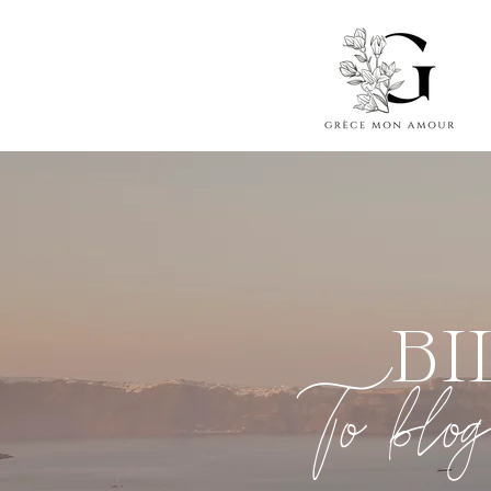
BI
To blog