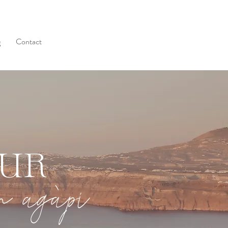
g
Contact
OUR
in agàpi