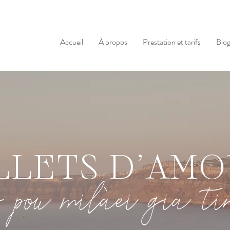
Accueil
À propos
Prestation et tarifs
Blo
LLETS D'AM
 pou milàei gia t