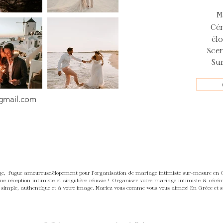
M
Cé
él
Sce
Su
mail.com
 fugue amoureuse/élopement pour l'organisation de mariage intimiste sur-mesure en Grè
 réception intimiste et singulière réussie ! Organiser votre mariage intimiste & céré
simple, authentique et à votre image. Mariez vous comme vous vous aimez! En Grèce et sur