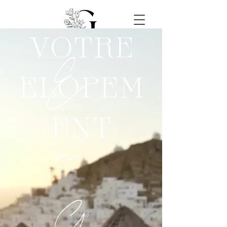
VOTRE
E
ELOPEM
ENT
n
G