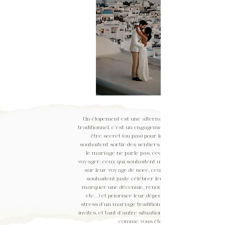
Un élopement est une alternative au mariage
traditionnel, c'est un engagement intime qui peut-
être secret (ou pas) pour les couples qui
souhaitent sortir des sentiers battus, ceux à qui
le mariage ne parle pas, ceux qui préfèrent
voyager, ceux qui souhaitent une belle cérémonie
sur leur voyage de noce, ceux qui se pacs ou
souhaitent juste célébrer leur amour (pour
marquer une décennie, renouveler leur voeux,
etc...) et prioriser leur dépense et s'éviter le
stress d'un mariage traditionnel, la gestion des
invités, et tant d'autre situations... "engagez-vous
comme vous êtes!"