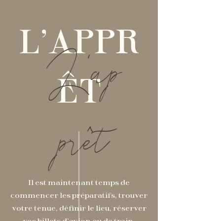
L'APPR
L'ap
ÊT
prêt
Il est maintenant temps de
commencer les préparatifs, trouver
votre tenue, définir le lieu, réserver
vos billets d'avion ou de train,