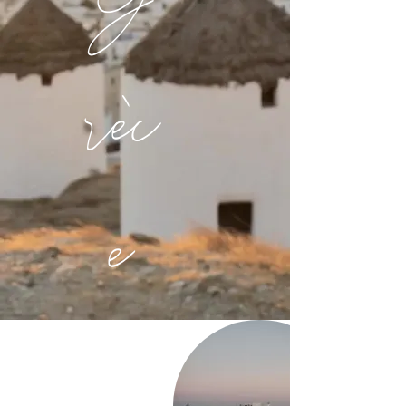
rèc
e