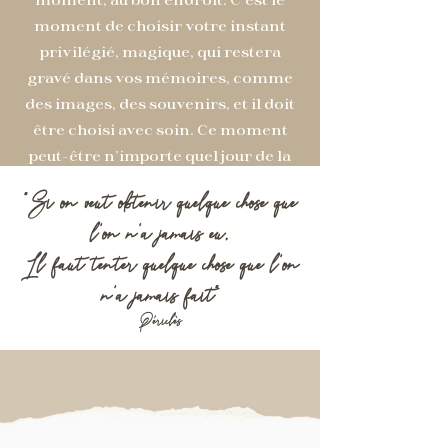
moment de choisir votre instant
privilégié, magique, qui restera
gravé dans vos mémoires, comme
des images, des souvenirs, et il doit
être choisi avec soin. Ce moment
peut-être n'importe quel jour de la
semaine et à n'importe quelle
"Si on veut obtenir quelque chose que
saison, sortez des sentiers battus et
l’on n’a jamais eu,
des périodes de foules pour vivre
Il faut tenter quelque chose que l’on
votre élopement.
n’a jamais fait"
Périclès