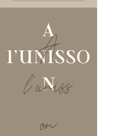
A
A
l'UNISSO
l'uniss
N
on