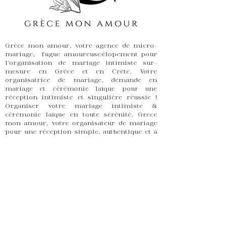
Grèce mon amour, votre agence de micro-
mariage, fugue amoureuse/élopement pour
l'organisation de mariage intimiste sur-
mesure en Grèce et en Crète. Votre
organisatrice de mariage, demande en
mariage et cérémonie laïque pour une
réception intimiste et singulière réussie !
Organiser votre mariage intimiste &
cérémonie laïque en toute sérénité. Grece
mon amour, votre organisateur de mariage
pour une réception simple, authentique et à
votre image. Mariez vous comme vous vous
aimez! En Grèce et sur l'île de Crête.
Contactez-moi
©Grèce, mon a
mour - site réalisé
avec amour