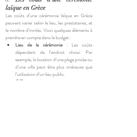
laïque en Grèce
Les coûts d’une cérémonie laïque en Grèce 
peuvent varier selon le lieu, les prestataires, et 
le nombre d’invités. Voici quelques éléments à 
prendre en compte dans le budget :
Lieu de la cérémonie
 : Les coûts 
dépendent de l’endroit choisi. Par 
exemple, la location d’une plage privée ou 
d’une villa peut être plus onéreuse que 
l’utilisation d’un lieu public.
Officiant
 : Le prix pour engager un 
officiant professionnel dépend de 
l’expérience et de la renommée de la 
personne.
Décoration
 : Bien que le cadre naturel en 
Grèce soit souvent magnifique en soi, 
ajouter des éléments décoratifs comme 
des fleurs, des arches ou des bougies 