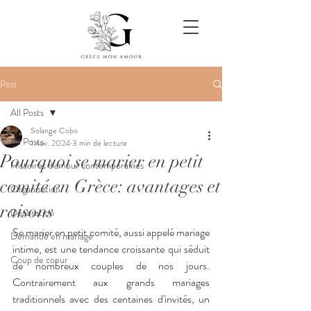
Post
All Posts
Solange Cobo
All Posts
1 nov. 2024
3 min de lecture
Pourquoi se marier en petit
Histoires d'amour contemporaines
comité en Grèce: avantages et
Organisation
raisons
Décoration
Se marier en petit comité, aussi appelé mariage 
Demande en mariage
intime, est une tendance croissante qui séduit 
Coup de coeur
de nombreux couples de nos jours. 
Contrairement aux grands mariages 
traditionnels avec des centaines d'invités, un 